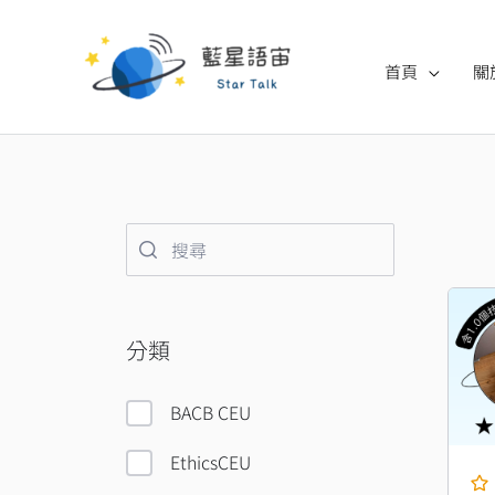
跳
至
首頁
關
主
要
內
容
原
始
分類
價
格
NT
BACB CEU
EthicsCEU