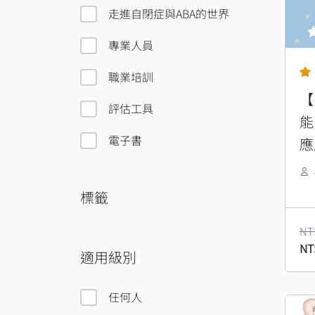
格
走進自閉症與ABA的世界
NT
專業人員
職業培訓
【
評估工具
能
電子書
應
略
標籤
NT
NT
適用級別
任何人