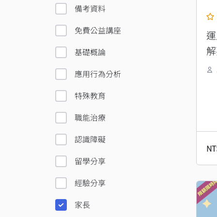
備考資料
免費公益講座
運
解
基礎概論
應用行為分析
特殊教育
職能治療
認識障礙
NT
留學分享
經驗分享
原
始
家長
價