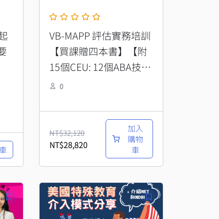
起
VB-MAPP 評估實務培訓
要
【買課贈四本書】【附
15個CEU: 12個ABA技術
類＋督導/倫理/多元文
0
化各1個】
加入
NT$
32,120
購物
NT$
28,820
車
車