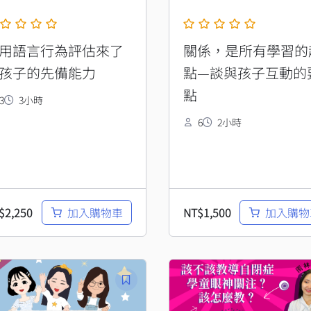
用語言行為評估來了
關係，是所有學習的
孩子的先備能力
點—談與孩子互動的
點
3
3小時
6
2小時
$
2,250
NT$
1,500
加入購物車
加入購物
目
前
價