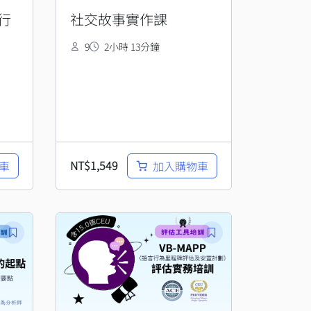
行
社交故事實作課
9
2小時 13分鐘
NT$
1,549
車
加入購物車
原
目
始
前
價
價
格：
格：
NT$32,120。
NT$28,820。