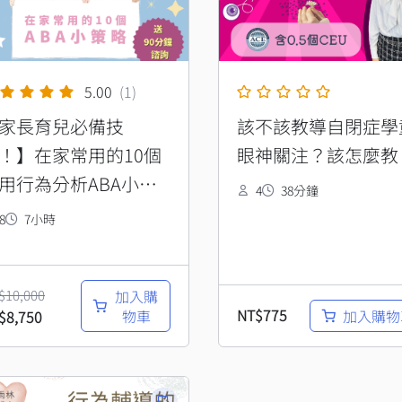
：
格：
$10,000。
NT$8,750。
5.00
(1)
家長育兒必備技
該不該教導自閉症學
！】在家常用的10個
眼神關注？該怎麼教
用行為分析ABA小策
4
38分鐘
8
7小時
$
10,000
加入購
NT$
775
物車
加入購物
$
8,750