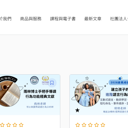
於我們
商品與服務
課程與電子書
最新文章
社團法人
目
前
價
：
格：
$1,000。
NT$888。