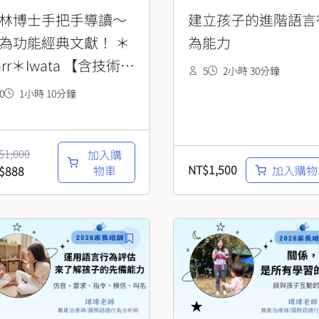
林博士手把手導讀～
建立孩子的進階語言
為功能經典文獻！ ＊
為能力
arr＊Iwata 【含技術＆
5
2小時 30分鐘
理CEU】
0
1小時 10分鐘
$
1,000
加入購
NT$
1,500
物車
加入購物
$
888