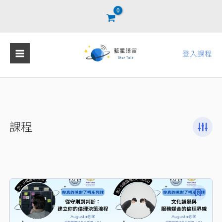
跳
至
主
要
登入課程
內
容
課程