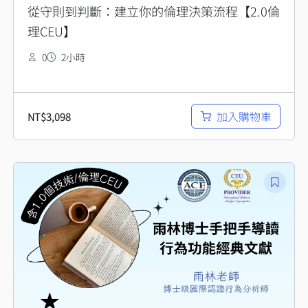
從守則到判斷：建立你的倫理決策流程【2.0倫
理CEU】
0
2小時
加入購物車
NT$
3,098
原
目
始
前
價
價
格：
格：
NT$1,000。
NT$888。