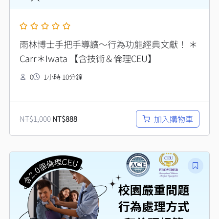
雨林博士手把手導讀～行為功能經典文獻！ ＊
Carr＊Iwata 【含技術＆倫理CEU】
0
1小時 10分鐘
加入購物車
NT$
1,000
NT$
888