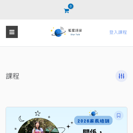
跳
至
主
要
登入課程
內
容
課程