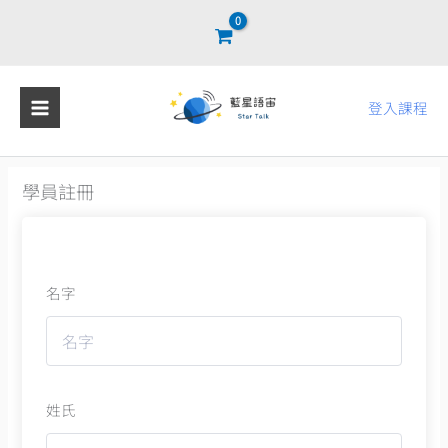
跳
至
主
要
登入課程
內
容
學員註冊
名字
姓氏