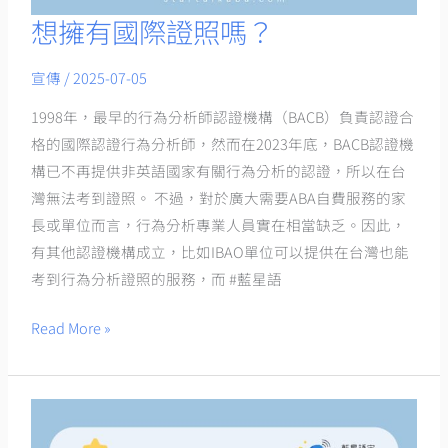
想擁有國際證照嗎？
想
擁
宣傳
/
2025-07-05
有
國
1998年，最早的行為分析師認證機構（BACB）負責認證合
際
格的國際認證行為分析師，然而在2023年底，BACB認證機
證
構已不再提供非英語國家有關行為分析的認證，所以在台
照
灣無法考到證照。 不過，對於廣大需要ABA自費服務的家
嗎？
長或單位而言，行為分析專業人員實在相當缺乏。因此，
有其他認證機構成立，比如IBAO單位可以提供在台灣也能
考到行為分析證照的服務，而 #藍星語
Read More »