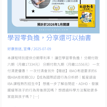
學習零負擔，分享還可以抽書
學
習
好康放送
,
宣傳
/
2025-07-09
零
負
本課程特別提供分期零利率！ 讓您學習零負擔！ 分期付款
擔，
六期（月繳17334元） 分期付款九期（月繳11556元） 一次
分
付清更優惠！ 一次付清會另外【贈送】IBAO考證要求的6
享
個ABA技術類CEU 【成為國際認證行為分析師｜藍星語宙
還
IBA 課程熱烈招生中】 想進一步了解自閉症、ADHD、發展
可
遲緩等孩子的行為背後原因嗎？ 想透過科學方法幫助更多
以
家庭與孩子嗎？ […]
抽