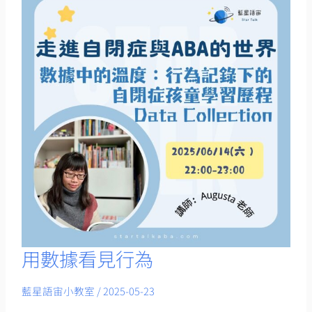
用數據看見行為
用
數
藍星語宙小教室
/
2025-05-23
據