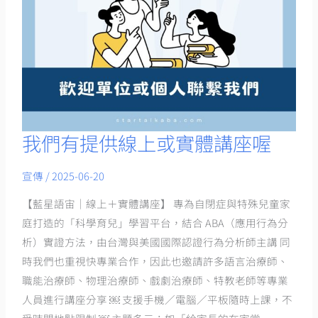
我們有提供線上或實體講座喔
我
們
宣傳
/
2025-06-20
有
提
【藍星語宙｜線上＋實體講座】 專為自閉症與特殊兒童家
供
庭打造的「科學育兒」學習平台，結合 ABA（應用行為分
線
析）實證方法，由台灣與美國國際認證行為分析師主講 同
上
時我們也重視快專業合作，因此也邀請許多語言治療師、
或
職能治療師、物理治療師、戲劇治療師、特教老師等專業
實
人員進行講座分享 ￼ 支援手機／電腦／平板隨時上課，不
體