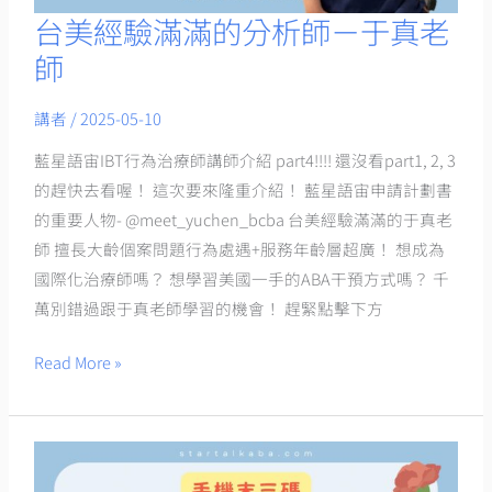
台美經驗滿滿的分析師－于真老
台
美
師
經
驗
講者
/
2025-05-10
滿
藍星語宙IBT行為治療師講師介紹 part4!!!! 還沒看part1, 2, 3
滿
的趕快去看喔！ 這次要來隆重介紹！ 藍星語宙申請計劃書
的
的重要人物- @meet_yuchen_bcba 台美經驗滿滿的于真老
分
師 擅長大齡個案問題行為處遇+服務年齡層超廣！ 想成為
析
國際化治療師嗎？ 想學習美國一手的ABA干預方式嗎？ 千
師
萬別錯過跟于真老師學習的機會！ 趕緊點擊下方
－
于
Read More »
真
老
師