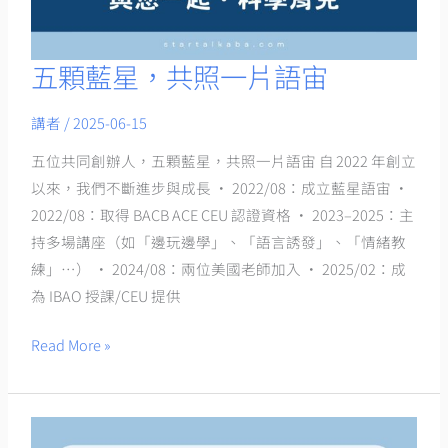
五顆藍星，共照一片語宙
五
顆
講者
/
2025-06-15
藍
星，
五位共同創辦人，五顆藍星，共照一片語宙 自 2022 年創立
共
以來，我們不斷進步與成長 • 2022/08：成立藍星語宙 •
照
2022/08：取得 BACB ACE CEU 認證資格 • 2023–2025：主
一
持多場講座（如「邊玩邊學」、「語言誘發」、「情緒教
片
練」…） • 2024/08：兩位美國老師加入 • 2025/02：成
語
為 IBAO 授課/CEU 提供
宙
Read More »