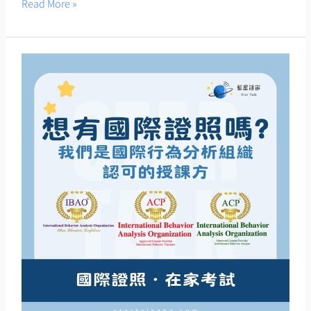
書
Read More »