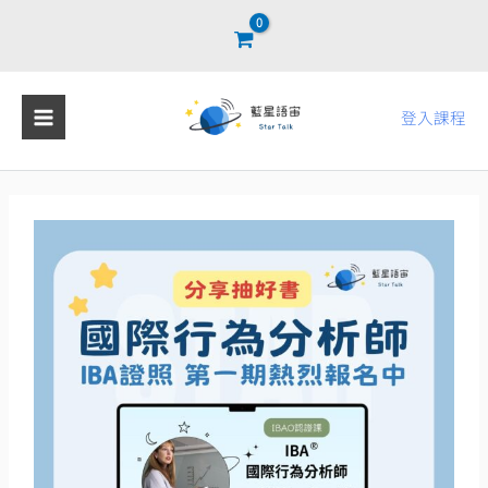
跳
至
主
要
登入課程
內
容