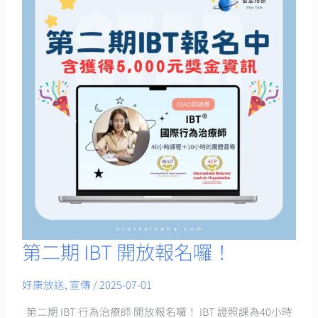
第二期 IBT 開放報名囉！
第
二
好康放送
,
宣傳
/
2025-07-01
期
IBT
第二期 IBT 行為治療師 開放報名囉！ IBT 證照課為40小時