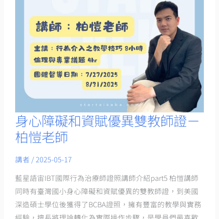
身心障礙和資賦優異雙教師證－
身
心
柏愷老師
障
礙
講者
/
2025-05-17
和
藍星語宙IBT國際行為治療師證照講師介紹part5 柏愷講師
資
同時有臺灣國小身心障礙和資賦優異的雙教師證，到美國
賦
深造碩士學位後獲得了BCBA證照，擁有豐富的教學與實務
優
經驗，擅長將理論轉化為實際操作步驟，是學員們最喜歡