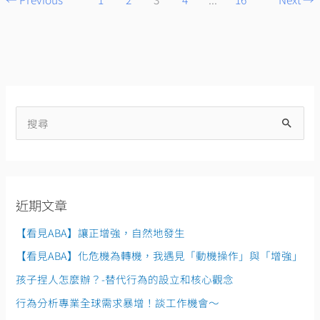
搜
尋
關
鍵
近期文章
字
:
【看見ABA】讓正增強，自然地發生
【看見ABA】化危機為轉機，我遇見「動機操作」與「增強」
孩子捏人怎麼辦？-替代行為的設立和核心觀念
行為分析專業全球需求暴增！談工作機會～