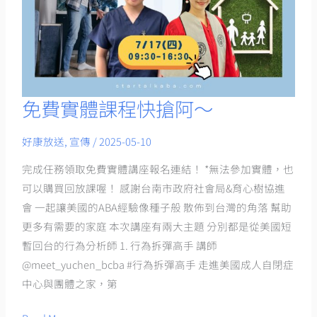
免費實體課程快搶阿～
免
費
好康放送
,
宣傳
/
2025-05-10
實
體
完成任務領取免費實體講座報名連結！ *無法參加實體，也
課
可以購買回放課喔！ 感謝台南市政府社會局&育心樹協進
程
會 一起讓美國的ABA經驗像種子般 散佈到台灣的角落 幫助
快
更多有需要的家庭 本次講座有兩大主題 分別都是從美國短
搶
暫回台的行為分析師 1. 行為拆彈高手 講師
阿
@meet_yuchen_bcba #行為拆彈高手 走進美國成人自閉症
～
中心與團體之家，第