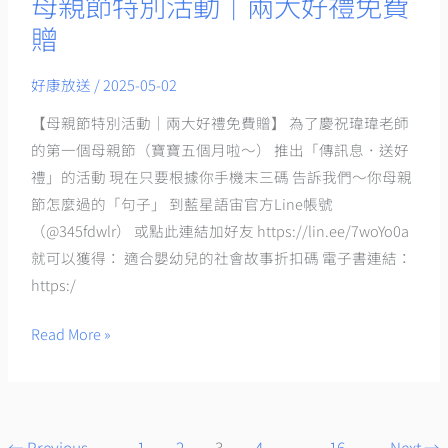
母親節特別活動｜兩大好禮免費
母
親
贈
節
特
好康放送
/
2025-05-02
別
【母親節特別活動｜兩大好禮免費贈】 為了慶祝瑋瑋老師
活
的第一個母親節（寶寶五個月啦～） 推出「傳訊息．送好
動
禮」的活動 現在只要根據你手機末三碼 告訴我們～你母親
｜
節怎麼過的「句子」 到藍星語宙官方Line帳號
兩
（@345fdwlr） 或點此連結加好友 https://lin.ee/7woYo0a
大
就可以獲得： 適合嬰幼兒的社會故事折扣碼 電子書連結：
好
https:/
禮
免
Read More »
費
贈
←
Previous
1
2
3
4
...
16
Next
→