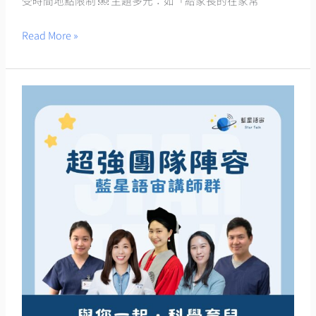
受時間地點限制 ￼ 主題多元：如「給家長的在家常
講
座
Read More »
喔