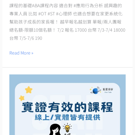
開
課程的基礎ABA課程內容 適合對 #應用行為分析 感興趣的
放
專業人員 比如 #OT #ST #心理師 也適合想要在家更系統化
報
幫助孩子成長的家長喔！ 越早報名越划算 單報/兩人團報
名
總名額-限額10個名額！ 7/2 報名 17000 台幣 7/3-7/4 18000
囉！
台幣 7/5-7/6 190
Read More »