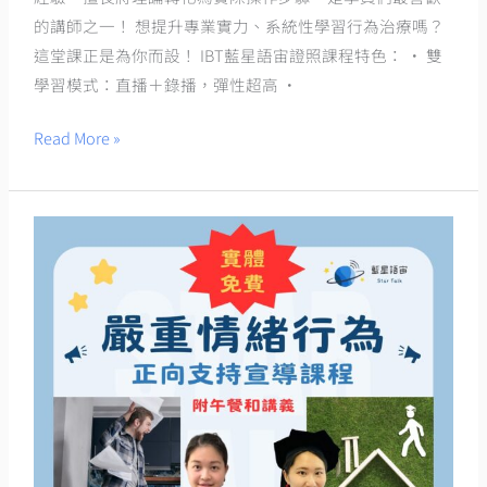
異
的講師之一！ 想提升專業實力、系統性學習行為治療嗎？
雙
這堂課正是為你而設！ IBT藍星語宙證照課程特色： • 雙
教
學習模式：直播＋錄播，彈性超高 •
師
證
Read More »
－
柏
愷
老
師