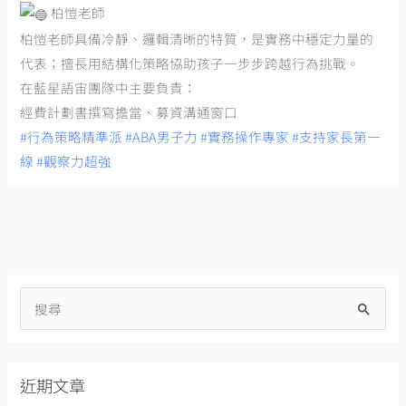
柏愷老師
柏愷老師具備冷靜、邏輯清晰的特質，是實務中穩定力量的
代表；擅長用結構化策略協助孩子一步步跨越行為挑戰。
在藍星語宙團隊中主要負責：
經費計劃書撰寫擔當、募資溝通窗口
#行為策略精準派
#ABA男子力
#實務操作專家
#支持家長第一
線
#觀察力超強
搜
尋
關
近期文章
鍵