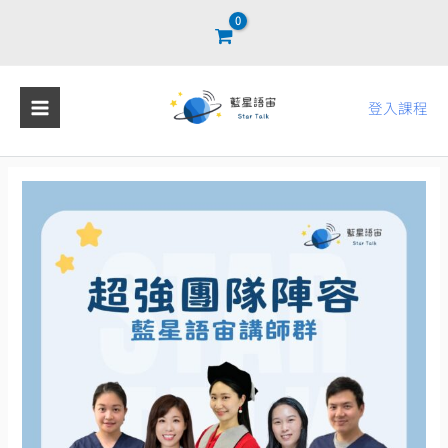
跳
至
主
要
登入課程
內
容