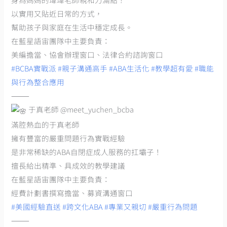
以實用又貼近日常的方式，
幫助孩子與家庭在生活中穩定成長。
在藍星語宙團隊中主要負責：
美編擔當、協會辦理窗口、法律合約諮詢窗口
#BCBA實戰派
#親子溝通高手
#ABA生活化
#教學超有愛
#職能
與行為整合應用
⸻
于真老師 @meet_yuchen_bcba
滿腔熱血的于真老師
擁有豐富的嚴重問題行為實戰經驗
是非常稀缺的ABA自閉症成人服務的扛壩子！
擅長給出精準、具成效的教學建議
在藍星語宙團隊中主要負責：
經費計劃書撰寫擔當、募資溝通窗口
#美國經驗直送
#跨文化ABA
#專業又親切
#嚴重行為問題
⸻