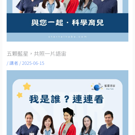
五顆藍星，共照一片語宙
/
講者
/
2025-06-15