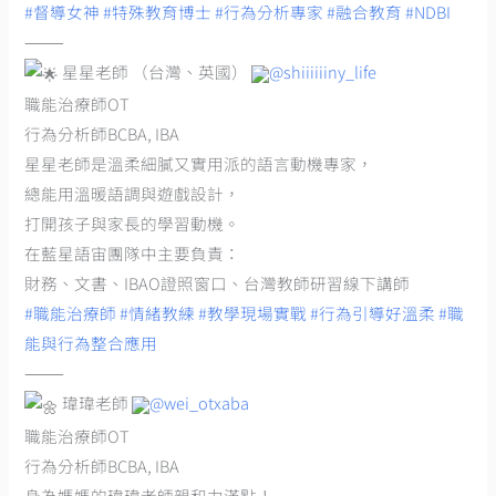
#督導女神
#特殊教育博士
#行為分析專家
#融合教育
#NDBI
⸻
星星老師 （台灣、英國）
@shiiiiiiny_life
職能治療師OT
行為分析師BCBA, IBA
星星老師是溫柔細膩又實用派的語言動機專家，
總能用溫暖語調與遊戲設計，
打開孩子與家長的學習動機。
在藍星語宙團隊中主要負責：
財務、文書、IBAO證照窗口、台灣教師研習線下講師
#職能治療師
#情緒教練
#教學現場實戰
#行為引導好溫柔
#職
能與行為整合應用
⸻
瑋瑋老師
@wei_otxaba
職能治療師OT
行為分析師BCBA, IBA
身為媽媽的瑋瑋老師親和力滿點！