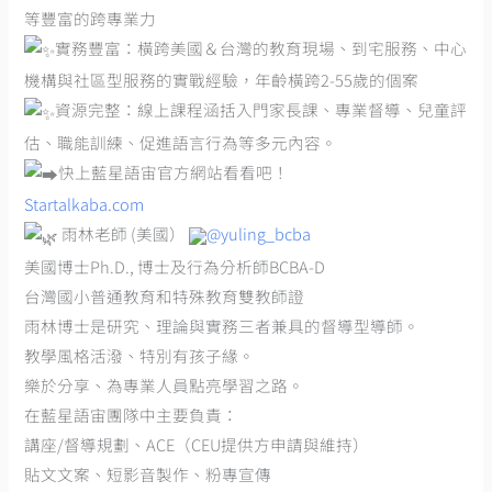
等豐富的跨專業力
實務豐富：橫跨美國＆台灣的教育現場、到宅服務、中心
機構與社區型服務的實戰經驗，年齡橫跨2-55歲的個案
資源完整：線上課程涵括入門家長課、專業督導、兒童評
估、職能訓練、促進語言行為等多元內容。
快上藍星語宙官方網站看看吧！
Startalkaba.com
雨林老師 (美國）
@yuling_bcba
美國博士Ph.D., 博士及行為分析師BCBA‑D
台灣國小普通教育和特殊教育雙教師證
雨林博士是研究、理論與實務三者兼具的督導型導師。
教學風格活潑、特別有孩子緣。
樂於分享、為專業人員點亮學習之路。
在藍星語宙團隊中主要負責：
講座/督導規劃、ACE（CEU提供方申請與維持）
貼文文案、短影音製作、粉專宣傳