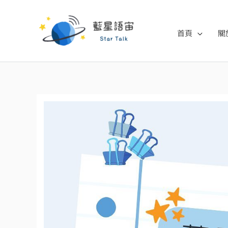
跳
至
首頁
關
主
要
內
容