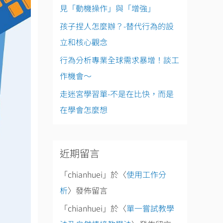
見「動機操作」與「增強」
孩子捏人怎麼辦？-替代行為的設
立和核心觀念
行為分析專業全球需求暴增！談工
作機會～
走迷宮學習單-不是在比快，而是
在學會怎麼想
近期留言
「
chianhuei
」於〈
使用工作分
析
〉發佈留言
「
chianhuei
」於〈
單一嘗試教學