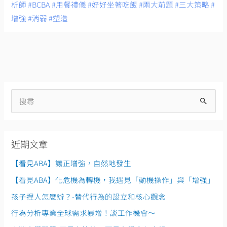
析師
#BCBA
#用餐禮儀
#好好坐著吃飯
#兩大前題
#三大策略
#
增強
#消弱
#塑造
搜
尋
關
近期文章
鍵
字
【看見ABA】讓正增強，自然地發生
:
【看見ABA】化危機為轉機，我遇見「動機操作」與「增強」
孩子捏人怎麼辦？-替代行為的設立和核心觀念
行為分析專業全球需求暴增！談工作機會～