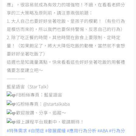
應」，很容易就成為有效力的增強物！不過，在看看老師分
享的三大策略及原則前，請注意兩個前題：
1. 大人自己也要好好坐著吃飯、是孩子的模範！（有些行為
是模仿而來的，所以我們也要保持警惕、反思自己的行為）
2. 除了吃正餐的時間，其他時間在飲食上要限制、定時定
量！（如果飽足了，將大大降低吃飯的動機，當然就不會想
要好好坐著吃飯了）
這週也是知識量滿點，快來看看這些好好坐著吃飯的用餐禮
儀要怎麼建立吧～
—————
藍星語宙（Star Talk）
FB粉絲專頁：藍星語宙
IG粉絲專頁：@startalkaba
歡迎按讚、分享、追蹤～
線上課程平台規劃中，敬請期待！
#特殊需求
#自閉症
#發展遲緩
#應用行為分析
#ABA
#行為分