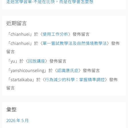
走迷宮學習單-不是在比快，而是在學會怎麼想
近期留言
「
chianhuei
」於〈
使用工作分析
〉發佈留言
「
chianhuei
」於〈
單一嘗試教學法及自然情境教學法
〉發佈
留言
「
yu
」於〈
回放講座
〉發佈留言
「
yanshicounseling
」於〈
認識唐氏症
〉發佈留言
「
startalkaba
」於〈
行為減少的科學：掌握精準調控
〉發佈
留言
彙整
2026 年 5 月