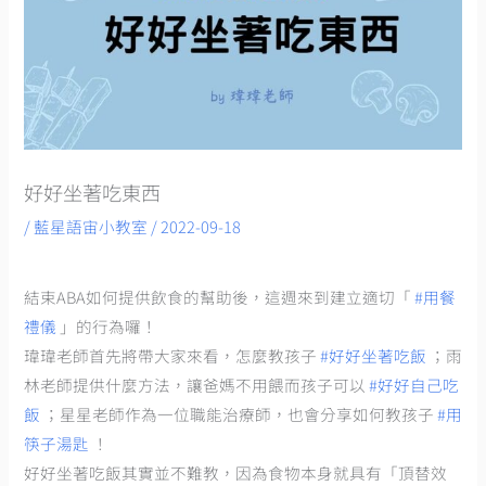
好好坐著吃東西
/
藍星語宙小教室
/
2022-09-18
結束ABA如何提供飲食的幫助後，這週來到建立適切「
#用餐
禮儀
」的行為囉！
瑋瑋老師首先將帶大家來看，怎麼教孩子
#好好坐著吃飯
；雨
林老師提供什麼方法，讓爸媽不用餵而孩子可以
#好好自己吃
飯
；星星老師作為一位職能治療師，也會分享如何教孩子
#用
筷子湯匙
！
好好坐著吃飯其實並不難教，因為食物本身就具有「頂替效