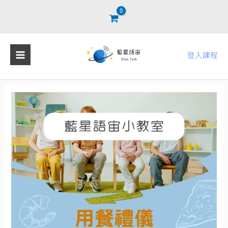
跳
至
主
要
登入課程
內
容