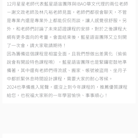
12月星星老師代表藍星語宙團隊與IBAO華文代理的兩位老師
－謝文政老師及林凡裕老師見面，老師們都很會聊天，不管
是專業內還是專業外上都能侃侃而談，讓人感覺很舒服。另
外，和老師們討論了未來認證課程的安排，對於之後課程大
綱有更多面向的考量。會面結束後，藍星語宙團隊又立刻開
了一次會，請大家敬請期待！
因為籌備這個課程是相當全面，且我們想做出差異化（偷偷
說會有開設特色課程唷），藍星語宙團隊也是緊鑼密鼓地準
備著，其中還有老師們得流感、搬家、帳號被盜用、坐月子
中都抓緊休息時間設計課程，需要大家的耐心等候。
2024也準備進入尾聲，還沒上到今年課程的，推薦優質課程
給您，也祝福大家新的一年學習愉快、事事順心！