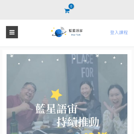
跳
至
主
要
登入課程
內
容