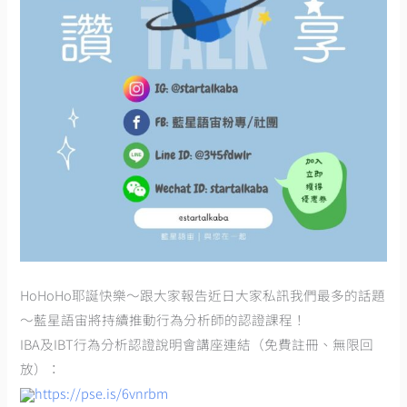
HoHoHo耶誕快樂～跟大家報告近日大家私訊我們最多的話題
～藍星語宙將持續推動行為分析師的認證課程！
IBA及IBT行為分析認證說明會講座連結（免費註冊、無限回
放）：
https://pse.is/6vnrbm