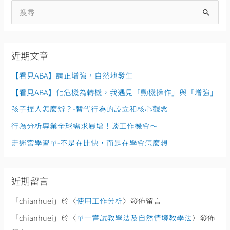
搜
尋
關
近期文章
鍵
字
【看見ABA】讓正增強，自然地發生
:
【看見ABA】化危機為轉機，我遇見「動機操作」與「增強」
孩子捏人怎麼辦？-替代行為的設立和核心觀念
行為分析專業全球需求暴增！談工作機會～
走迷宮學習單-不是在比快，而是在學會怎麼想
近期留言
「
chianhuei
」於〈
使用工作分析
〉發佈留言
「
chianhuei
」於〈
單一嘗試教學法及自然情境教學法
〉發佈