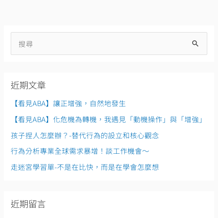
搜
尋
關
近期文章
鍵
字
【看見ABA】讓正增強，自然地發生
:
【看見ABA】化危機為轉機，我遇見「動機操作」與「增強」
孩子捏人怎麼辦？-替代行為的設立和核心觀念
行為分析專業全球需求暴增！談工作機會～
走迷宮學習單-不是在比快，而是在學會怎麼想
近期留言