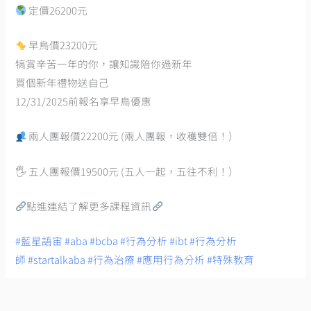
定價26200元
早鳥價23200元
犒賞辛苦一年的你，讓知識陪你過新年
買個新年禮物送自己
12/31/2025前報名享早鳥優惠
兩人團報價22200元 (兩人團報，收穫雙倍！）
🖐️ 五人團報價19500元 (五人一起，五往不利！）
點進連結了解更多課程資訊
#藍星語宙
#aba
#bcba
#行為分析
#ibt
#行為分析
師
#startalkaba
#行為治療
#應用行為分析
#特殊教育