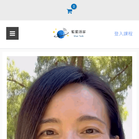
跳
至
主
要
登入課程
內
容