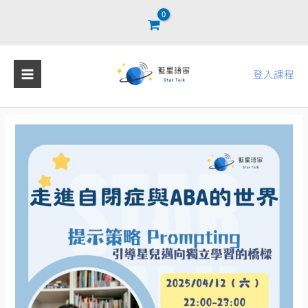
跳
至
主
要
登入課程
內
容