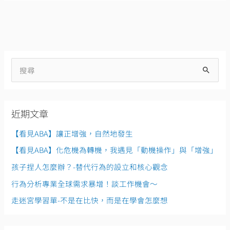
搜
尋
關
近期文章
鍵
字
【看見ABA】讓正增強，自然地發生
:
【看見ABA】化危機為轉機，我遇見「動機操作」與「增強」
孩子捏人怎麼辦？-替代行為的設立和核心觀念
行為分析專業全球需求暴增！談工作機會～
走迷宮學習單-不是在比快，而是在學會怎麼想