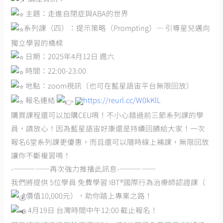
主題：走進自閉症與ABA的世界
系列課（四）：提示策略（Prompting）— 引導星兒邁向
獨立學習的橋樑
日期：2025年4月12日 週六
時間：22:00-23:00
地點：zoom視訊（也可在藍星語宙平台無限回放）
報名連結
https://reurl.cc/W0kKlL
購買課程還可以加購CEU唷！不小心錯過前三節系列課的學
員，請放心！因為藍星語宙好康還是持續回饋給大家！一次
報名6堂系列課更優惠，而且還可以隨時線上補課，無限回放
讓你不斷複習唷！
-—————再次強力推播此訊息-—————
我們將提供 5位學員 免費學習 IBT®國際行為治療師認證課（
價值10,000元），助你踏上專業之路！
4月19日 台灣時間中午12:00 截止報名！