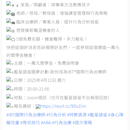
家長／照顧者：用專業方法教導孩子
老師／保母／教保員：增強課室管理與行為策略
臨床治療師／專業人員：提升行為分析技能
想發展新職涯機會的人
5個免費名額，機會難得，手刀報名！
快把這個好消息告訴親朋好友們，一起參與這個價值一萬元
的獎學金機會！
主題：一萬元獎學金，免費說明會
藍星語宙圓夢計劃-助你成為IBT®國際行為治療師
日期：2025年4月12日 週六
時間：20:00-21:00
地點：zoom視訊（也可在藍星語宙平台無限回放）
報名連結：
https://reurl.cc/9DzZnn
#IBT國際行為治療師
#行為分析
#特教資源
#藍星語宙
#身心障
礙兒童
#育兒技巧
#ABA
#行為治療
#提示策略