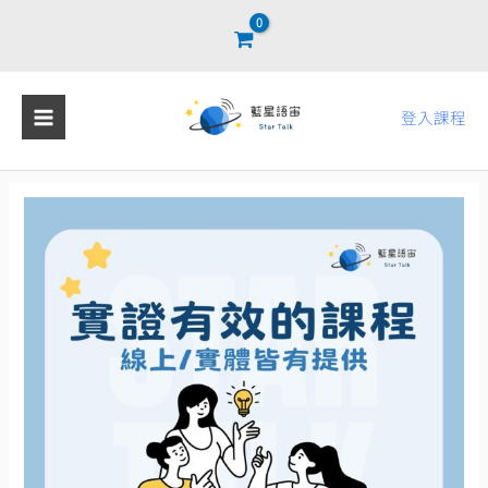
跳
至
主
要
登入課程
內
容