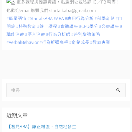
更多課程與優惠資訊，點選網址或私訊 IG／FB 粉專！
也歡迎email聯繫我們
startalkaba@gmail.com
#藍星語宙
#StartalkABA
#ABA
#應用行為分析
#科學育兒
#自
閉症
#特殊教育
#線上課程
#實體講座
#CEU學分
#公益講座
#
職能治療
#語言治療
#行為分析師
#差別增強策略
#VerbalBehavior
#行為拆彈高手
#育兒成長
#教育專業
搜
尋
關
近期文章
鍵
字
【看見ABA】讓正增強，自然地發生