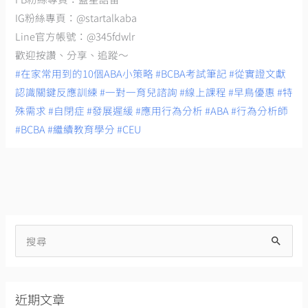
IG粉絲專頁：@startalkaba
Line官方帳號：@345fdwlr
歡迎按讚、分享、追蹤～
#在家常用到的10個ABA小策略
#BCBA考試筆記
#從實證文獻
認識關鍵反應訓練
#一對一育兒諮詢
#線上課程
#早鳥優惠
#特
殊需求
#自閉症
#發展遲緩
#應用行為分析
#ABA
#行為分析師
#BCBA
#繼續教育學分
#CEU
搜
尋
關
近期文章
鍵