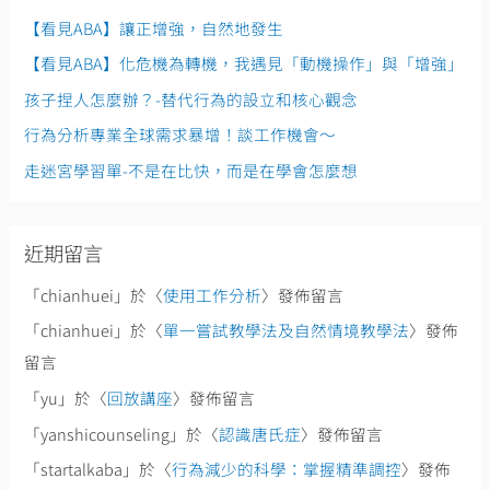
字
【看見ABA】讓正增強，自然地發生
:
【看見ABA】化危機為轉機，我遇見「動機操作」與「增強」
孩子捏人怎麼辦？-替代行為的設立和核心觀念
行為分析專業全球需求暴增！談工作機會～
走迷宮學習單-不是在比快，而是在學會怎麼想
近期留言
「
chianhuei
」於〈
使用工作分析
〉發佈留言
「
chianhuei
」於〈
單一嘗試教學法及自然情境教學法
〉發佈
留言
「
yu
」於〈
回放講座
〉發佈留言
「
yanshicounseling
」於〈
認識唐氏症
〉發佈留言
「
startalkaba
」於〈
行為減少的科學：掌握精準調控
〉發佈