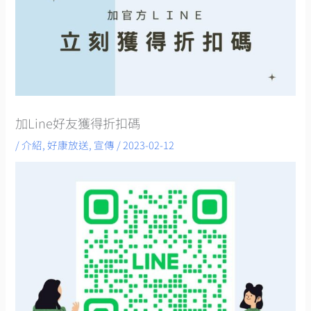
加Line好友獲得折扣碼
/
介紹
,
好康放送
,
宣傳
/
2023-02-12