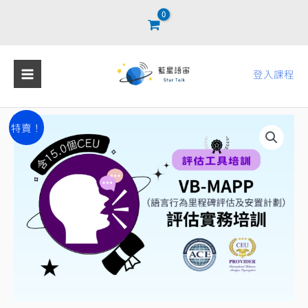
跳
至
主
要
登入課程
內
容
VB-
原
目
特賣！
MAPP
始
前
評
估
價
價
實
格：
格：
務
NT$32,120。
NT$28,820。
培
訓
【買
課