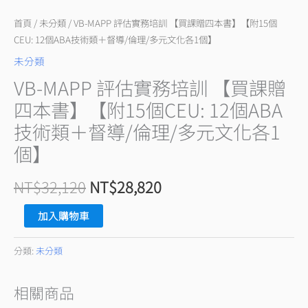
贈
四
首頁
/
未分類
/ VB-MAPP 評估實務培訓 【買課贈四本書】【附15個
本
CEU: 12個ABA技術類＋督導/倫理/多元文化各1個】
書】
未分類
【附
VB-MAPP 評估實務培訓 【買課贈
15
四本書】【附15個CEU: 12個ABA
個
技術類＋督導/倫理/多元文化各1
CEU:
個】
12
個
NT$
32,120
NT$
28,820
ABA
技
加入購物車
術
類
分類:
未分類
＋
督
相關商品
導/