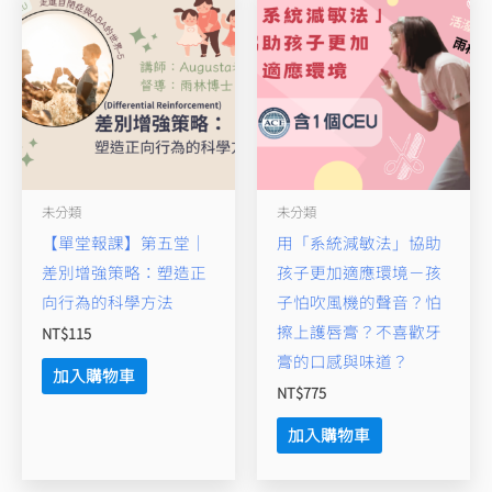
未分類
未分類
【單堂報課】第五堂｜
用「系統減敏法」協助
差別增強策略：塑造正
孩子更加適應環境－孩
向行為的科學方法
子怕吹風機的聲音？怕
擦上護唇膏？不喜歡牙
NT$
115
膏的口感與味道？
加入購物車
NT$
775
加入購物車