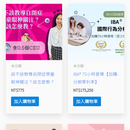
倫
理/
多
元
文
化
各
1
未分類
未分類
個】
該不該教導自閉症學童
IBA® 75小時督導【加購-
數
眼神關注？該怎麼教？
分期零利率】
量
NT$
775
NT$
175,250
加入購物車
加入購物車