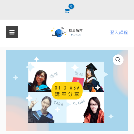
跳
至
主
要
登入課程
內
容
OT
x
ABA
講
座
分
享
數
量