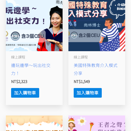
動？
數
量
線上課程
線上課程
邊玩邊學～玩出社交
美國特殊教育介入模式
力！
分享
NT$
2,323
NT$
1,549
加入購物車
加入購物車