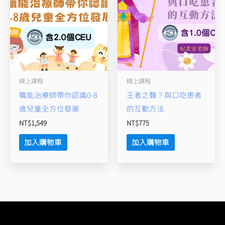
線上課程
線上課程
職能治療師帶你認識0-8
王者之聲？與口吃患者
歲兒童全方位發展
的互動方法
NT$
1,549
NT$
775
加入購物車
加入購物車