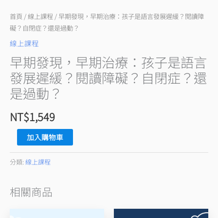
是
語
首頁
/
線上課程
/ 早期發現，早期治療：孩子是語言發展遲緩？閱讀障
言
礙？自閉症？還是過動？
發
線上課程
展
早期發現，早期治療：孩子是語言
遲
發展遲緩？閱讀障礙？自閉症？還
緩？
是過動？
閱
讀
NT$
1,549
障
礙？
加入購物車
自
閉
分類:
線上課程
症？
還
相關商品
是
過