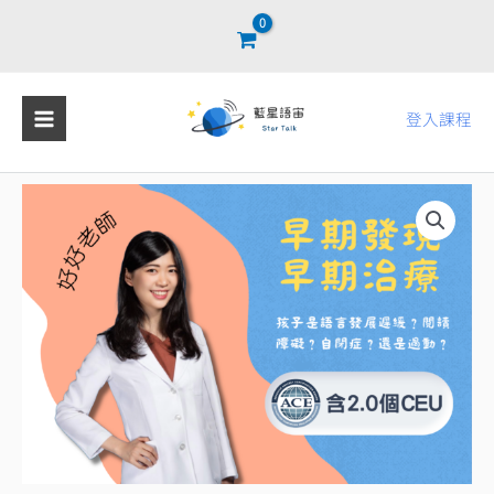
跳
至
主
要
登入課程
內
容
早
期
發
現，
早
期
治
療：
孩
子