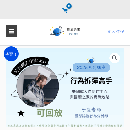
跳
至
主
要
登入課程
內
容
行
原
目
特賣！
為
始
前
拆
彈
價
價
高
格：
格：
手
NT$2,300。
NT$460。
－
美
國
成