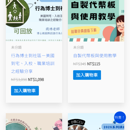
格：
格：
格：
格：
量
NT$3,098。
NT$1,098。
NT$345。
NT$115。
未分類
未分類
行為博士到社區－美國
自製代幣板與使用教學
到宅、入校、職業培訓
NT$
345
NT$
115
之經驗分享
加入購物車
NT$
3,098
NT$
1,098
加入購物車
原
目
特賣！
始
前
價
價