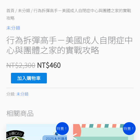
人
自
首頁
/
未分類
/ 行為拆彈高手－美國成人自閉症中心與團體之家的實戰
閉
攻略
症
未分類
中
行為拆彈高手－美國成人自閉症中
心
心與團體之家的實戰攻略
與
團
NT$
2,300
NT$
460
體
之
加入購物車
家
的
分類:
未分類
實
戰
相關商品
攻
原
目
原
目
略
特賣！
特賣！
始
前
始
前
數
價
價
價
價