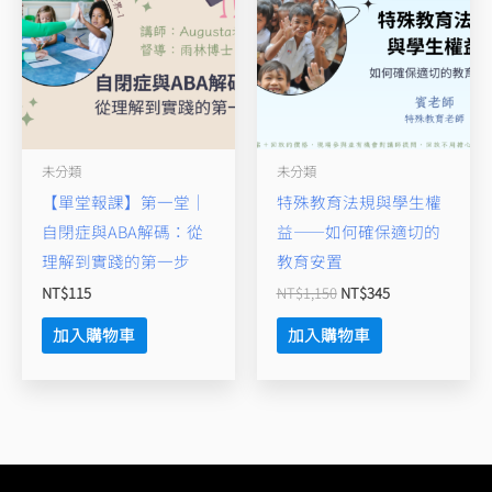
格：
格：
NT$1,150。
NT$345。
未分類
未分類
【單堂報課】第一堂｜
特殊教育法規與學生權
自閉症與ABA解碼：從
益——如何確保適切的
理解到實踐的第一步
教育安置
NT$
115
NT$
1,150
NT$
345
加入購物車
加入購物車