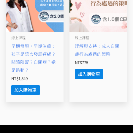
線上課程
線上課程
早期發現，早期治療：
理解與支持：成人自閉
孩子是語言發展遲緩？
症行為處遇的策略
閱讀障礙？自閉症？還
NT$
775
是過動？
加入購物車
NT$
1,549
加入購物車