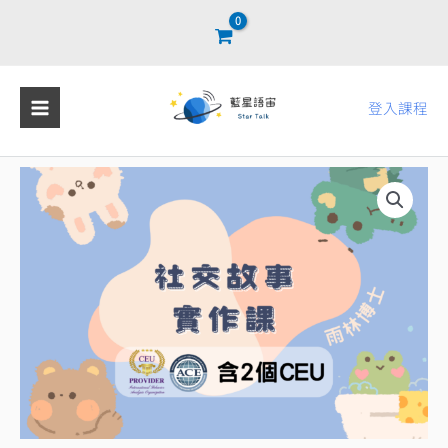
跳
至
主
要
登入課程
內
容
社
交
故
事
實
作
課
數
量