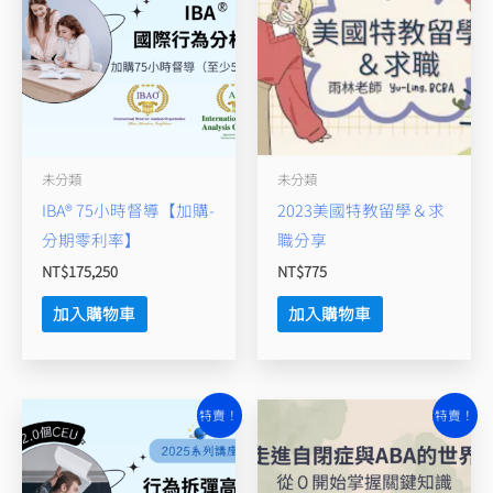
未分類
未分類
IBA® 75小時督導【加購-
2023美國特教留學＆求
分期零利率】
職分享
NT$
175,250
NT$
775
加入購物車
加入購物車
原
目
原
目
特賣！
特賣！
始
前
始
前
價
價
價
價
格：
格：
格：
格：
NT$2,300。
NT$460。
NT$700。
NT$633。