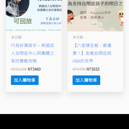
未分類
未分類
行為拆彈高手－美國成
【六堂課全報，最優
人自閉症中心與團體之
惠！】走進自閉症與
家的實戰攻略
ABA的世界
NT$
2,300
NT$
460
NT$
700
NT$
633
加入購物車
加入購物車