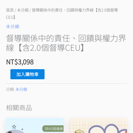
與
權
首頁
/
未分類
/ 督導關係中的責任、回饋與權力界線【含2.0個督導
力
CEU】
界
未分類
線
督導關係中的責任、回饋與權力界
【含
線【含2.0個督導CEU】
2.0
個
NT$
3,098
督
導
加入購物車
CEU】
數
分類:
未分類
量
相關商品