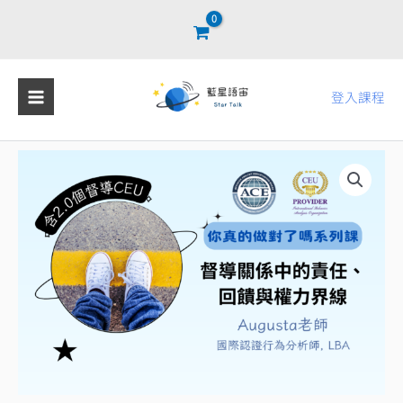
跳
至
主
要
登入課程
內
容
督
導
關
係
中
的
責
任、
回
饋