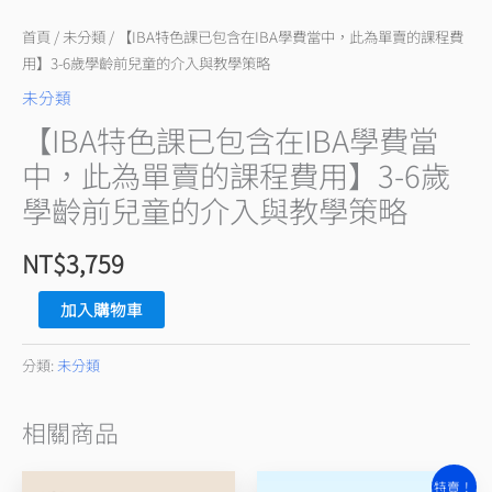
費
當
首頁
/
未分類
/ 【IBA特色課已包含在IBA學費當中，此為單賣的課程費
中，
用】3-6歲學齡前兒童的介入與教學策略
此
未分類
為
【IBA特色課已包含在IBA學費當
單
中，此為單賣的課程費用】3-6歲
賣
學齡前兒童的介入與教學策略
的
課
NT$
3,759
程
費
加入購物車
用】
3-
分類:
未分類
6
歲
相關商品
學
齡
原
目
特賣！