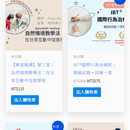
始
前
前
價
價
兒
格：
格：
NT$800。
NT$575。
童
的
介
入
與
未分類
未分類
教
【單堂報課】第三堂｜
IBT®國際行為治療師｜
學
自然情境教學法：在日
模擬試題＋詳解一套
策
常互動中促進學習
NT$
800
NT$
575
略
NT$
115
數
加入購物車
量
加入購物車
原
目
特賣！
始
前