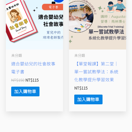
價
價
格：
格：
NT$150。
NT$115。
未分類
未分類
適合嬰幼兒的社會故事
【單堂報課】第二堂｜
電子書
單一嘗試教學法：系統
化教學提升學習效果
NT$
150
NT$
115
NT$
115
加入購物車
加入購物車