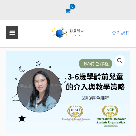
跳
至
主
要
登入課程
內
容
【IBA
特
色
課
已
包
含
在
IBA
學