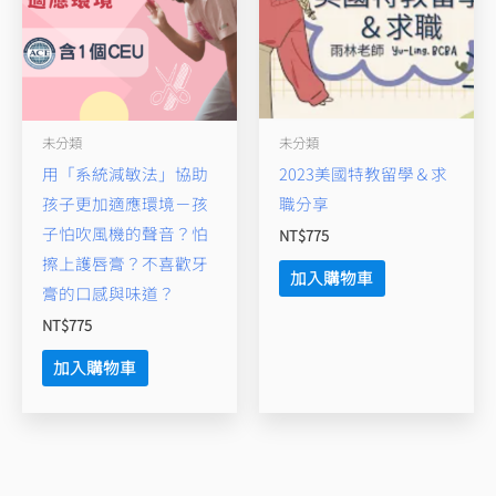
未分類
未分類
用「系統減敏法」協助
2023美國特教留學＆求
孩子更加適應環境－孩
職分享
子怕吹風機的聲音？怕
NT$
775
擦上護唇膏？不喜歡牙
加入購物車
膏的口感與味道？
NT$
775
加入購物車