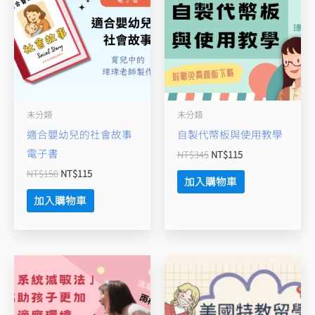
格：
格：
格：
格：
NT$150。
NT$115。
NT$345。
NT$115。
未分類
未分類
適合嬰幼兒的社會故事
自製代幣板與使用教學
電子書
NT$
345
NT$
115
NT$
150
NT$
115
加入購物車
加入購物車