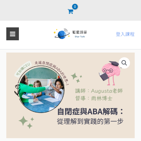
跳
至
主
要
登入課程
內
容
【單
堂
報
課】
第
一
堂
｜
自
閉