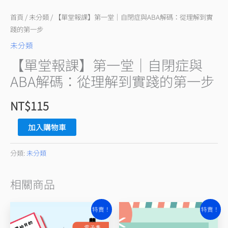
症
與
首頁
/
未分類
/ 【單堂報課】第一堂｜自閉症與ABA解碼：從理解到實
ABA
踐的第一步
解
未分類
碼：
【單堂報課】第一堂｜自閉症與
從
ABA解碼：從理解到實踐的第一步
理
解
NT$
115
到
實
加入購物車
踐
的
分類:
未分類
第
一
相關商品
步
原
目
原
目
數
特賣！
特賣！
始
前
始
前
量
價
價
價
價