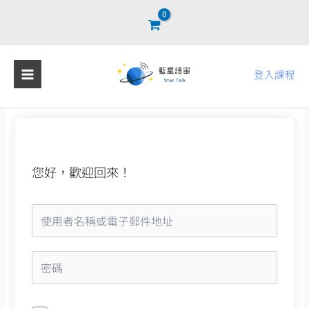
跳
至
主
要
登入課程
內
容
您好，歡迎回來！