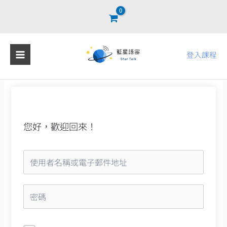
跳
至
主
要
登入課程
內
容
您好，歡迎回來！