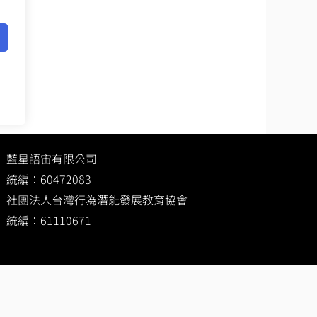
藍星語宙有限公司
統編：60472083
社團法人台灣行為潛能發展教育協會
統編：61110671