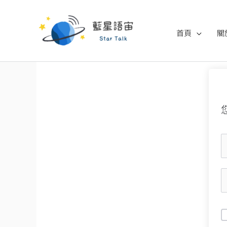
跳
至
首頁
關
主
要
內
容