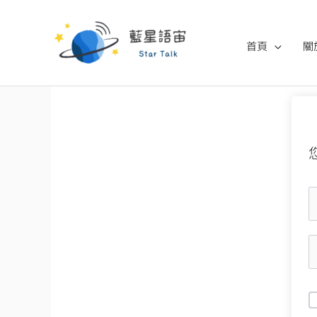
跳
至
首頁
關
主
要
內
容