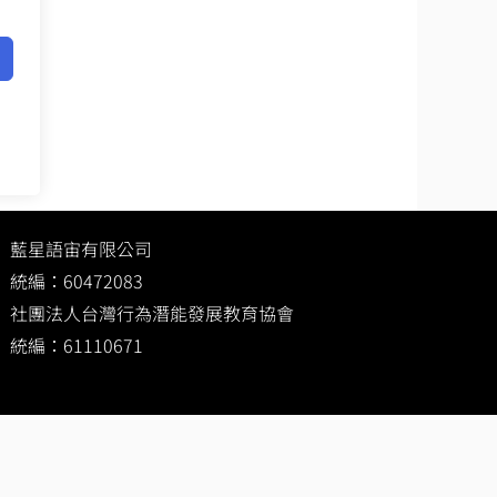
藍星語宙有限公司
統編：60472083
社團法人台灣行為潛能發展教育協會
統編：61110671