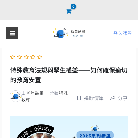
跳
至
主
要
登入課程
內
容
特殊教育法規與學生權益——如何確保適切
的教育安置
由
藍星語宙
分類
特殊
追蹤清單
分享
教育