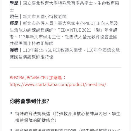
學歷｜
國立臺北教育大學特殊教育學系學士、生命教育碩
士
現任｜
新北市某國小特教老師
經歷｜
新北市心評人員、臺大兒家中心PILOT正向人際及
生活能力訓練課程講師、TED×NTUE 2021「礙」年會講
者、113年新北市候用主任、社團法人瑩光教育協會全國
共學團國小特教組導師
獲獎｜
113年新北市SUPER教師入圍獎、110年全國語文競
賽國語演說教師組特優
※BCBA, BCaBA CEU 加購區：
https://www.startalkaba.com/product/ineedceu/
你將會學到什麼?
特殊教育法規概述（特殊教育法核心精神與內容、學生
權益保障的關鍵條文）
教育安置的法律依據與權益保障（學生的受教權與公平