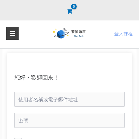
跳
至
主
要
登入課程
內
容
您好，歡迎回來！