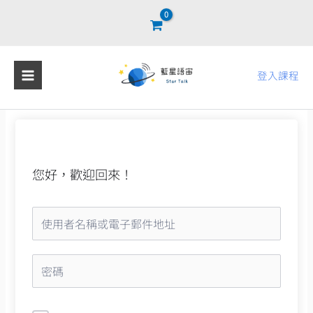
跳
至
主
要
登入課程
內
容
您好，歡迎回來！