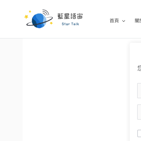
跳
至
首頁
關
主
要
內
容