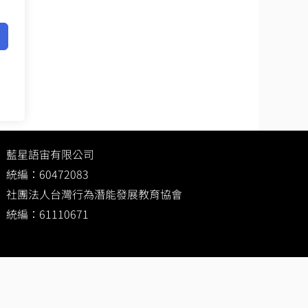
藍星語宙有限公司
統編：60472083
社團法人台灣行為潛能發展教育協會
統編：61110671