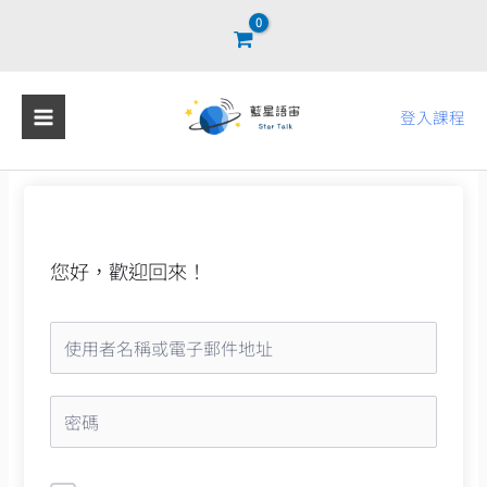
跳
至
主
要
登入課程
內
容
您好，歡迎回來！