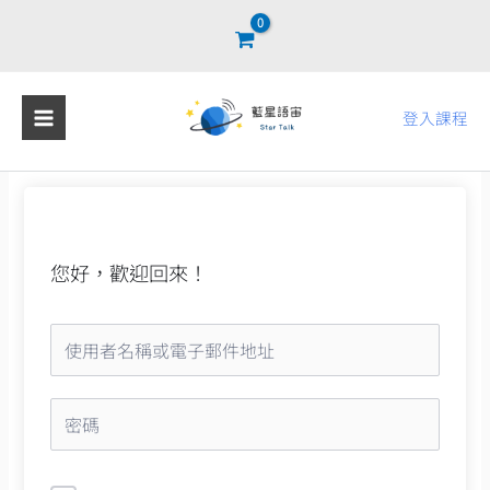
跳
至
主
要
登入課程
內
容
您好，歡迎回來！