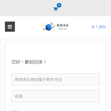
跳
至
主
要
登入課程
內
容
您好，歡迎回來！