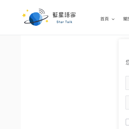
跳
至
首頁
關
主
要
內
容