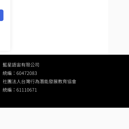
藍星語宙有限公司
統編：60472083
社團法人台灣行為潛能發展教育協會
統編：61110671