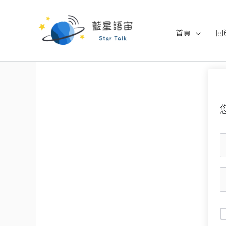
跳
至
首頁
關
主
要
內
容