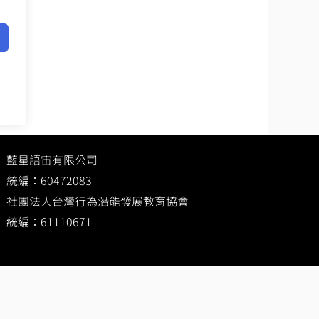
藍星語宙有限公司
統編：60472083
社團法人台灣行為潛能發展教育協會
統編：61110671