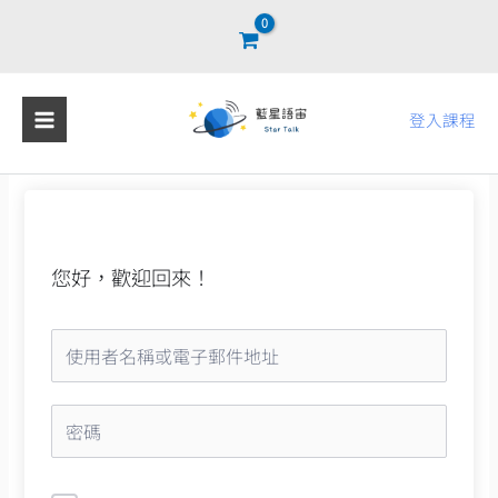
跳
至
主
要
登入課程
內
容
您好，歡迎回來！