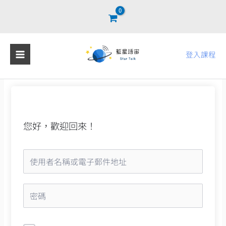
跳
至
主
要
登入課程
內
容
您好，歡迎回來！