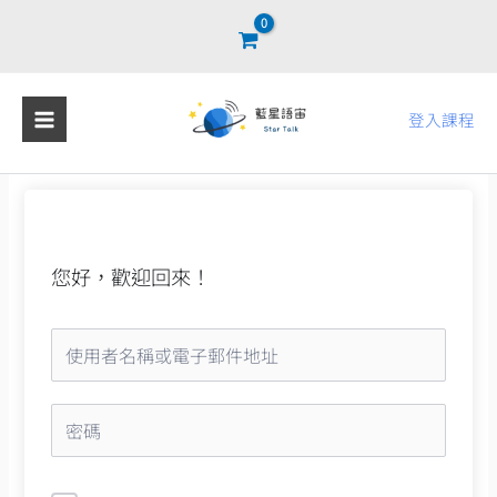
跳
至
主
要
登入課程
內
容
您好，歡迎回來！