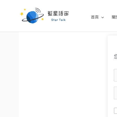
跳
至
首頁
關
主
要
內
容