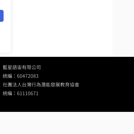
藍星語宙有限公司
統編：60472083
社團法人台灣行為潛能發展教育協會
統編：61110671