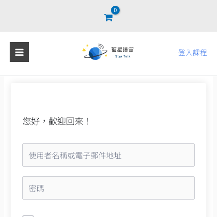
跳
至
主
要
登入課程
內
容
您好，歡迎回來！