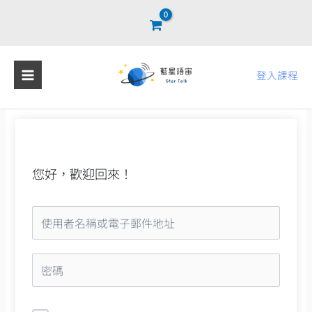
跳
至
主
要
登入課程
內
容
您好，歡迎回來！