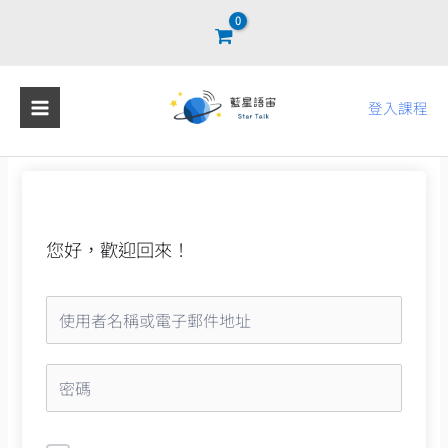
跳
至
主
要
登入課程
內
容
您好，歡迎回來！