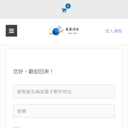
跳
至
主
要
登入課程
內
容
您好，歡迎回來！