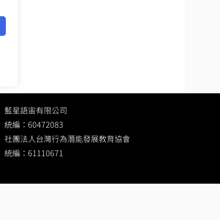
藍星語宙有限公司
統編：60472083
社團法人台灣行為潛能發展教育協會
統編：61110671