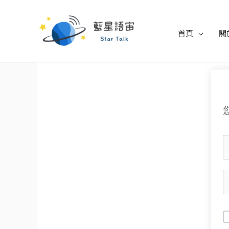
跳
至
首頁
關
主
要
內
容