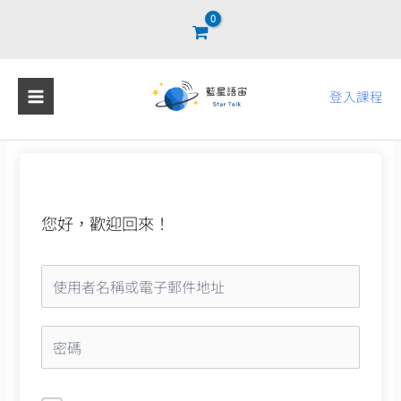
跳
至
主
要
登入課程
內
容
您好，歡迎回來！