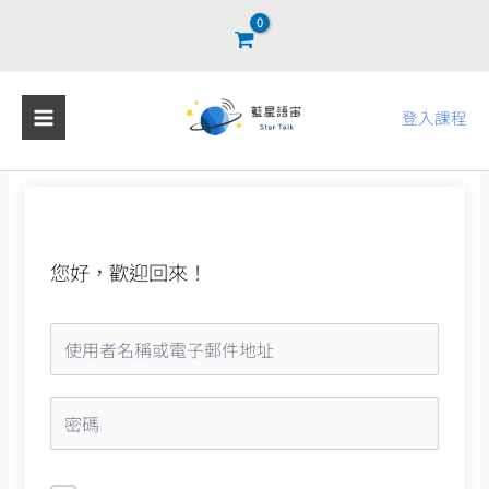
跳
至
主
要
登入課程
內
容
您好，歡迎回來！