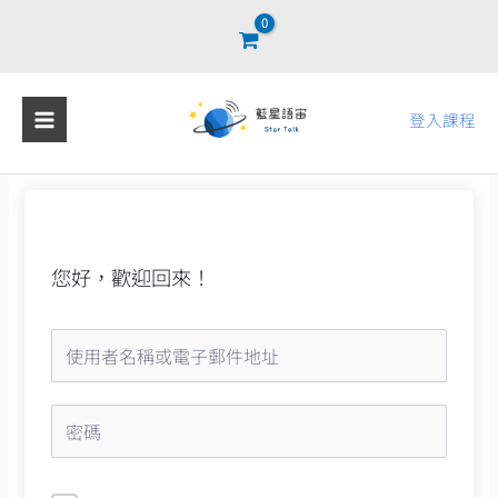
跳
至
主
要
登入課程
內
容
您好，歡迎回來！