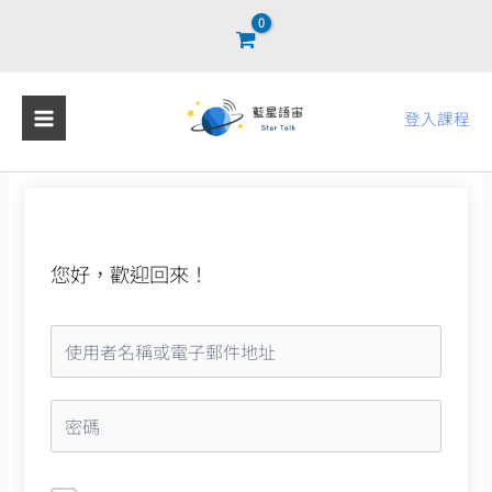
跳
至
主
要
登入課程
內
容
您好，歡迎回來！