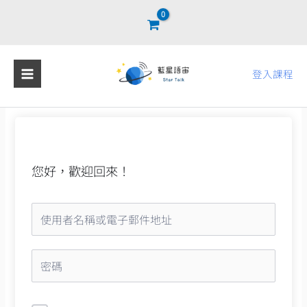
跳
至
主
要
登入課程
內
容
您好，歡迎回來！