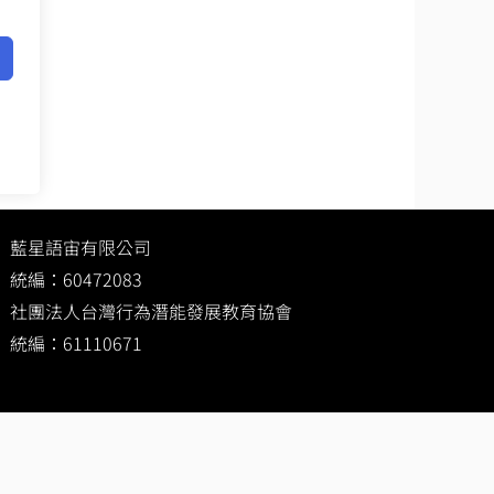
藍星語宙有限公司
統編：60472083
社團法人台灣行為潛能發展教育協會
統編：61110671