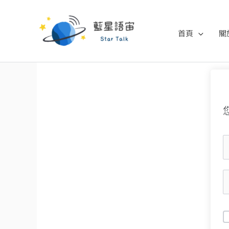
跳
至
首頁
關
主
要
內
容