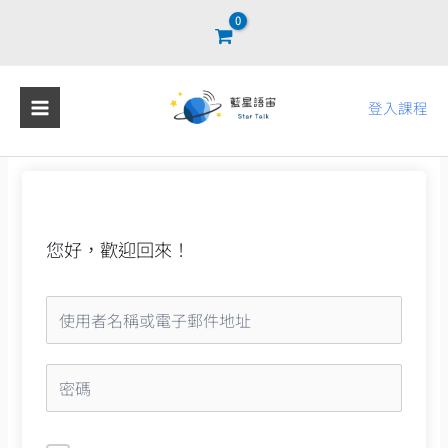
跳
至
主
要
登入課程
內
容
您好，歡迎回來！